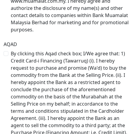
www.muamalat.com.my. I hereby agree and
authorize the disclosure of my name(s) and other
contact details to companies within Bank Muamalat
Malaysia Berhad for marketing and for promotional
purposes.
AQAD
By clicking this Aqad check box; I/We agree that: 1)
Credit Card-i Financing (Tawarruq) (i). I hereby
request to purchase and promise (Wa'd) to buy the
commodity from the Bank at the Selling Price. (ii). I
hereby appoint the Bank as a restricted agent to
conclude the purchase of the aforementioned
commodity on the basis of the Murabahah at the
Selling Price on my behalf; in accordance to the
terms and conditions stipulated in the Cardholder
Agreement. (iii). I hereby appoint the Bank as an
agent to sell the commodity to a third party; at the
Purchase Price (Financing Amount; i.e. Credit Limit).